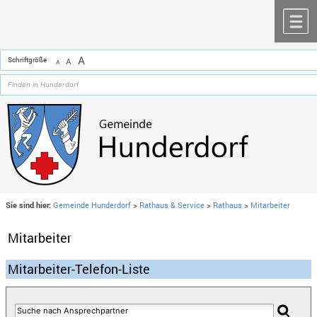
Zum Inhalt
,
zur Navigation
oder
zur Startseite
springen.
chließen
M
A
Schriftgröße
A
A
Sie sind hier:
Gemeinde Hunderdorf
>
Rathaus & Service
>
Rathaus
>
Mitarbeiter
Mitarbeiter
Mitarbeiter-Telefon-Liste