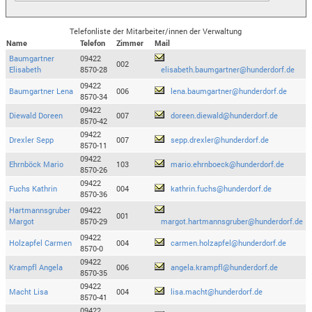
Telefonliste der Mitarbeiter/innen der Verwaltung
Name
Telefon
Zimmer
Mail
Baumgartner
09422
002
Elisabeth
8570-28
elisabeth.baumgartner@hunderdorf.de
09422
Baumgartner Lena
006
lena.baumgartner@hunderdorf.de
8570-34
09422
Diewald Doreen
007
doreen.diewald@hunderdorf.de
8570-42
09422
Drexler Sepp
007
sepp.drexler@hunderdorf.de
8570-11
09422
Ehrnböck Mario
103
mario.ehrnboeck@hunderdorf.de
8570-26
09422
Fuchs Kathrin
004
kathrin.fuchs@hunderdorf.de
8570-36
Hartmannsgruber
09422
001
Margot
8570-29
margot.hartmannsgruber@hunderdorf.de
09422
Holzapfel Carmen
004
carmen.holzapfel@hunderdorf.de
8570-0
09422
Krampfl Angela
006
angela.krampfl@hunderdorf.de
8570-35
09422
Macht Lisa
004
lisa.macht@hunderdorf.de
8570-41
09422