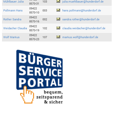
Mühlbauer Julia
103
julia.muehlbauer@hunderdorf.de
8570-31
09422
Pollmann Hans
003
hans.pollmann@hunderdorf.de
8570-10
09422
Rother Sandra
002
sandra.rother@hunderdorf.de
8570-16
09422
Weidacher Claudia
102
claudia.weidacher@hunderdorf.de
8570-19
09422
Wolf Markus
107
markus.wolf@hunderdorf.de
8570-23