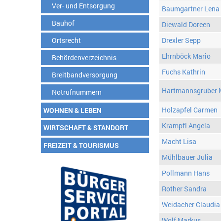
Ver- und Entsorgung
Baumgartner Lena
Bauhof
Diewald Doreen
Ortsrecht
Drexler Sepp
Ehrnböck Mario
Behördenverzeichnis
Fuchs Kathrin
Breitbandversorgung
Hartmannsgruber 
Notrufnummern
Holzapfel Carmen
WOHNEN & LEBEN
Krampfl Angela
WIRTSCHAFT & STANDORT
Macht Lisa
FREIZEIT & TOURISMUS
Mühlbauer Julia
Pollmann Hans
Rother Sandra
Weidacher Claudia
Wolf Markus