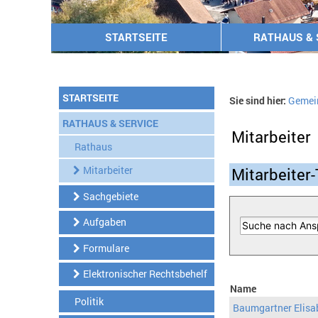
STARTSEITE
RATHAUS & 
STARTSEITE
Sie sind hier:
Gemei
RATHAUS & SERVICE
Mitarbeiter
Rathaus
Mitarbeiter
Mitarbeiter-
Sachgebiete
Aufgaben
Formulare
Elektronischer Rechtsbehelf
Name
Politik
Baumgartner Elisa