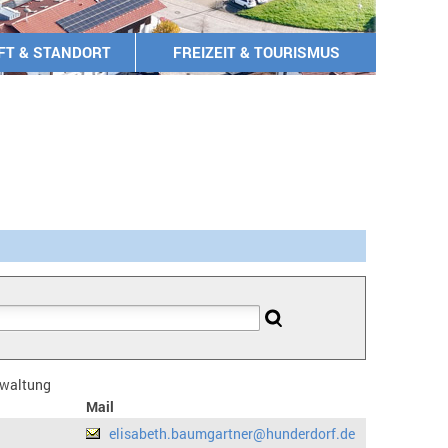
FT & STANDORT
FREIZEIT & TOURISMUS
erwaltung
Mail
elisabeth.baumgartner@hunderdorf.de