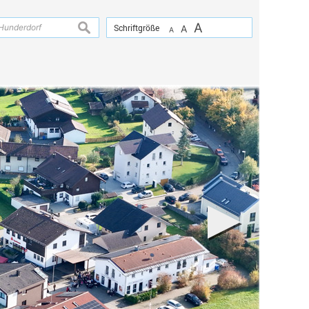
A
suchen
Schriftgröße
A
A