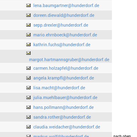
lena.baumgartner@hunderdorf.de
doreen.diewald@hunderdorf.de
sepp.drexler@hunderdorf.de
mario.ehrnboeck@hunderdorf.de
kathrin.fuchs@hunderdorf.de
margot.hartmannsgruber@hunderdorf.de
carmen.holzapfel@hunderdorf.de
angela.krampfl@hunderdorf.de
lisa.macht@hunderdorf.de
julia.muehlbauer@hunderdorf.de
hans.pollmann@hunderdorf.de
sandra.rother@hunderdorf.de
claudia.weidacher@hunderdorf.de
markus.wolf@hunderdorf.de
drucken
nach oben