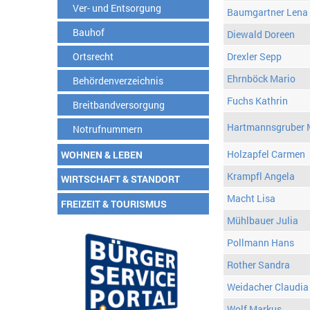
Ver- und Entsorgung
Baumgartner Lena
Bauhof
Diewald Doreen
Ortsrecht
Drexler Sepp
Ehrnböck Mario
Behördenverzeichnis
Fuchs Kathrin
Breitbandversorgung
Hartmannsgruber 
Notrufnummern
Holzapfel Carmen
WOHNEN & LEBEN
Krampfl Angela
WIRTSCHAFT & STANDORT
Macht Lisa
FREIZEIT & TOURISMUS
Mühlbauer Julia
Pollmann Hans
Rother Sandra
Weidacher Claudia
Wolf Markus