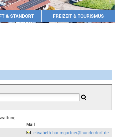
FT & STANDORT
FREIZEIT & TOURISMUS
erwaltung
Mail
elisabeth.baumgartner@hunderdorf.de