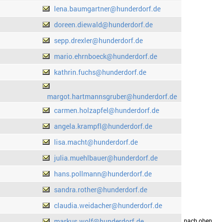
lena.baumgartner@hunderdorf.de
doreen.diewald@hunderdorf.de
sepp.drexler@hunderdorf.de
mario.ehrnboeck@hunderdorf.de
kathrin.fuchs@hunderdorf.de
margot.hartmannsgruber@hunderdorf.de
carmen.holzapfel@hunderdorf.de
angela.krampfl@hunderdorf.de
lisa.macht@hunderdorf.de
julia.muehlbauer@hunderdorf.de
hans.pollmann@hunderdorf.de
sandra.rother@hunderdorf.de
claudia.weidacher@hunderdorf.de
markus.wolf@hunderdorf.de
drucken
nach oben