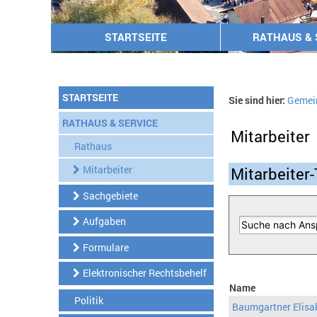
STARTSEITE
RATHAUS & 
STARTSEITE
Sie sind hier:
Gemei
RATHAUS & SERVICE
Mitarbeiter
Rathaus
Mitarbeiter
Mitarbeiter-
Sachgebiete
Aufgaben
Formulare
Elektronischer Rechtsbehelf
Name
Politik
Baumgartner Elisa