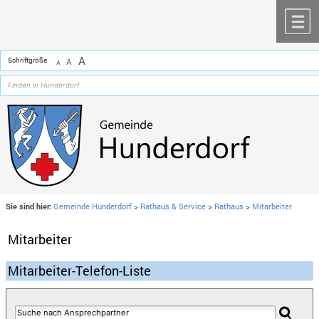
Zum Inhalt
,
zur Navigation
oder
zur Startseite
springen.
chließen
M
A
Schriftgröße
A
A
Sie sind hier:
Gemeinde Hunderdorf
>
Rathaus & Service
>
Rathaus
>
Mitarbeiter
Mitarbeiter
Mitarbeiter-Telefon-Liste