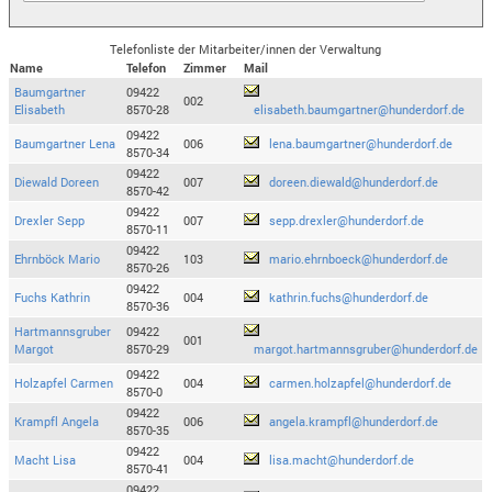
Telefonliste der Mitarbeiter/innen der Verwaltung
Name
Telefon
Zimmer
Mail
Baumgartner
09422
002
Elisabeth
8570-28
elisabeth.baumgartner@hunderdorf.de
09422
Baumgartner Lena
006
lena.baumgartner@hunderdorf.de
8570-34
09422
Diewald Doreen
007
doreen.diewald@hunderdorf.de
8570-42
09422
Drexler Sepp
007
sepp.drexler@hunderdorf.de
8570-11
09422
Ehrnböck Mario
103
mario.ehrnboeck@hunderdorf.de
8570-26
09422
Fuchs Kathrin
004
kathrin.fuchs@hunderdorf.de
8570-36
Hartmannsgruber
09422
001
Margot
8570-29
margot.hartmannsgruber@hunderdorf.de
09422
Holzapfel Carmen
004
carmen.holzapfel@hunderdorf.de
8570-0
09422
Krampfl Angela
006
angela.krampfl@hunderdorf.de
8570-35
09422
Macht Lisa
004
lisa.macht@hunderdorf.de
8570-41
09422