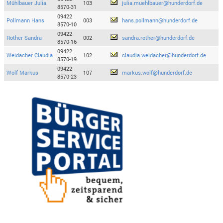
Mühlbauer Julia
103
julia.muehlbauer@hunderdorf.de
8570-31
09422
Pollmann Hans
003
hans.pollmann@hunderdorf.de
8570-10
09422
Rother Sandra
002
sandra.rother@hunderdorf.de
8570-16
09422
Weidacher Claudia
102
claudia.weidacher@hunderdorf.de
8570-19
09422
Wolf Markus
107
markus.wolf@hunderdorf.de
8570-23