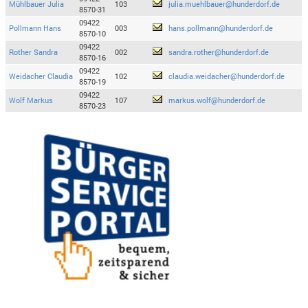
Mühlbauer Julia
103
julia.muehlbauer@hunderdorf.de
8570-31
09422
Pollmann Hans
003
hans.pollmann@hunderdorf.de
8570-10
09422
Rother Sandra
002
sandra.rother@hunderdorf.de
8570-16
09422
Weidacher Claudia
102
claudia.weidacher@hunderdorf.de
8570-19
09422
Wolf Markus
107
markus.wolf@hunderdorf.de
8570-23