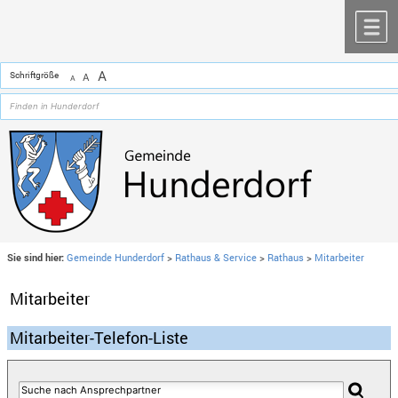
Zum Inhalt
,
zur Navigation
oder
zur Startseite
springen.
chließen
M
A
Schriftgröße
A
A
Sie sind hier:
Gemeinde Hunderdorf
>
Rathaus & Service
>
Rathaus
>
Mitarbeiter
Mitarbeiter
Mitarbeiter-Telefon-Liste