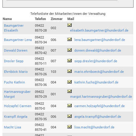
Telefonliste der Mitarbeiter/innen der Verwaltung
Name
Telefon
Zimmer
Mail
Baumgartner
09422
002
Elisabeth
8570-28
elisabeth.baumgartner@hunderdorf.de
09422
Baumgartner Lena
006
lena.baumgartner@hunderdorf.de
8570-34
09422
Diewald Doreen
007
doreen.diewald@hunderdorf.de
8570-42
09422
Drexler Sepp
007
sepp.drexler@hunderdorf.de
8570-11
09422
Ehrnböck Mario
103
mario.ehrnboeck@hunderdorf.de
8570-26
09422
Fuchs Kathrin
004
kathrin.fuchs@hunderdorf.de
8570-36
Hartmannsgruber
09422
001
Margot
8570-29
margot.hartmannsgruber@hunderdorf.de
09422
Holzapfel Carmen
004
carmen.holzapfel@hunderdorf.de
8570-0
09422
Krampfl Angela
006
angela.krampfl@hunderdorf.de
8570-35
09422
Macht Lisa
004
lisa.macht@hunderdorf.de
8570-41
09422